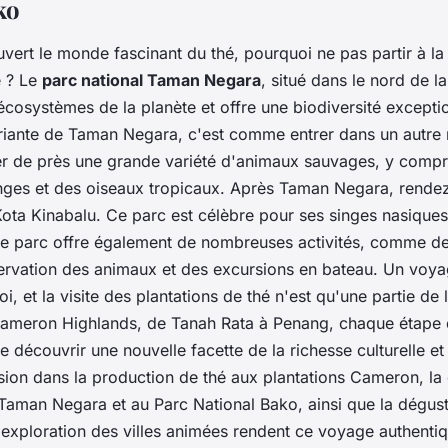
ko
vert le monde fascinant du thé, pourquoi ne pas partir à la
e ? Le
parc national Taman Negara
, situé dans le nord de la
écosystèmes de la planète et offre une biodiversité exceptio
xuriante de Taman Negara, c'est comme entrer dans un autr
r de près une grande variété d'animaux sauvages, y compri
singes et des oiseaux tropicaux. Après Taman Negara, rend
ota Kinabalu. Ce parc est célèbre pour ses singes nasiques
 Le parc offre également de nombreuses activités, comme d
ervation des animaux et des excursions en bateau. Un voya
i, et la visite des plantations de thé n'est qu'une partie de
ameron Highlands, de Tanah Rata à Penang, chaque étape 
 découvrir une nouvelle facette de la richesse culturelle et 
sion dans la production de thé aux plantations Cameron, la
Taman Negara et au Parc National Bako, ainsi que la dégust
 l'exploration des villes animées rendent ce voyage authent