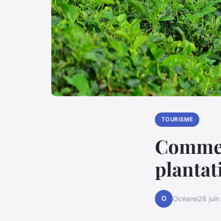
TOURISME
Comment
plantat
O
Océane
26 jui