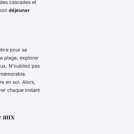
 des cascades et
 bon
déjeuner
èbre pour sa
a plage, explorer
caux. N'oubliez pas
t mémorable.
e en soi. Alors,
rer chaque instant
é aux