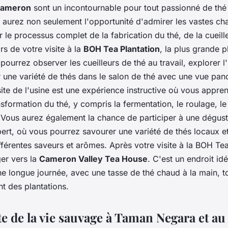
 Cameron
sont un incontournable pour tout passionné de thé v
us aurez non seulement l'opportunité d'admirer les vastes c
 le processus complet de la fabrication du thé, de la cueille
rs de votre visite à la
BOH Tea Plantation
, la plus grande p
pourrez observer les cueilleurs de thé au travail, explorer l'
r une variété de thés dans le salon de thé avec une vue pan
site de l'usine est une expérience instructive où vous appren
sformation du thé, y compris la fermentation, le roulage, le
Vous aurez également la chance de participer à une dégust
ert, où vous pourrez savourer une variété de thés locaux e
ifférentes saveurs et arômes. Après votre visite à la BOH Te
er vers la
Cameron Valley Tea House
. C'est un endroit id
e longue journée, avec une tasse de thé chaud à la main, to
t des plantations.
e de la vie sauvage à Taman Negara et au