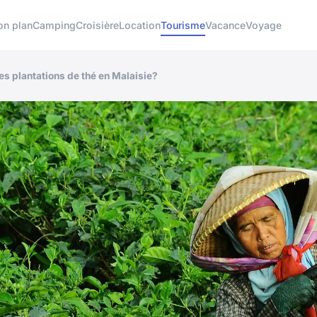
on plan
Camping
Croisière
Location
Tourisme
Vacance
Voyage
s plantations de thé en Malaisie?