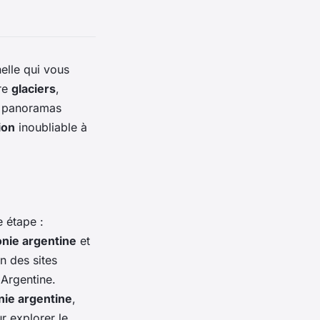
elle qui vous
tre
glaciers
,
s panoramas
ion
inoubliable à
e étape :
nie argentine
et
n des sites
Argentine.
nie argentine
,
r explorer le