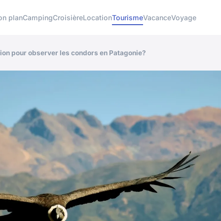
on plan
Camping
Croisière
Location
Tourisme
Vacance
Voyage
on pour observer les condors en Patagonie?