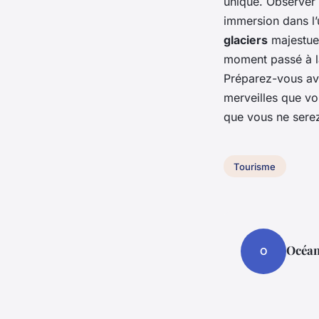
unique. Observer
immersion dans l
glaciers
majestue
moment passé à la
Préparez-vous ave
merveilles que v
que vous ne serez
Tourisme
Océa
O