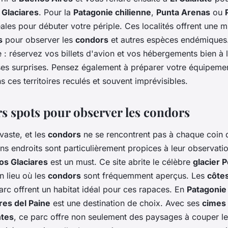
 Glaciares
. Pour la
Patagonie chilienne
,
Punta Arenas
ou
éales pour débuter votre périple. Ces localités offrent une 
s
pour observer les
condors
et autres espèces endémiques
ue : réservez vos billets d'avion et vos hébergements bien à
ses surprises. Pensez également à préparer votre équipeme
 ces territoires reculés et souvent imprévisibles.
rs spots pour observer les condors
vaste, et les
condors
ne se rencontrent pas à chaque coin
ns endroits sont particulièrement propices à leur observati
Los Glaciares
est un must. Ce site abrite le célèbre
glacier 
n lieu où les
condors
sont fréquemment aperçus. Les
côte
rc offrent un habitat idéal pour ces rapaces. En
Patagonie 
res del Paine
est une destination de choix. Avec ses
cimes
ntes
, ce parc offre non seulement des paysages à couper le