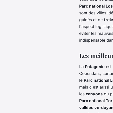
Parc national Los
sont des villes id
guidés et de
trek
l'aspect logistiq
éviter les mauvai
indispensable dans
Les meilleu
La
Patagonie
est 
Cependant, certai
le
Parc national 
mais c'est aussi u
les
canyons
du pa
Parc national Tor
vallées verdoya