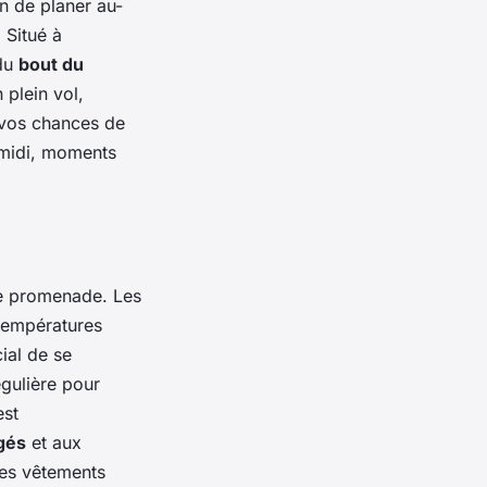
n de planer au-
. Situé à
 du
bout du
 plein vol,
 vos chances de
s-midi, moments
le promenade. Les
 températures
cial de se
égulière pour
est
gés
et aux
Des vêtements