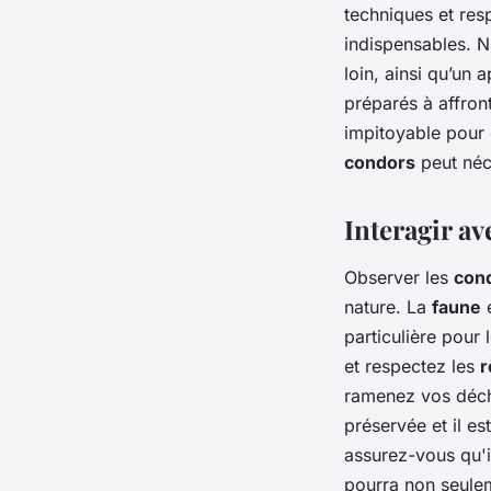
techniques et res
indispensables. N
loin, ainsi qu’un
préparés à affron
impitoyable pour 
condors
peut néc
Interagir a
Observer les
con
nature. La
faune
e
particulière pour 
et respectez les
r
ramenez vos déche
préservée et il es
assurez-vous qu'il 
pourra non seulem