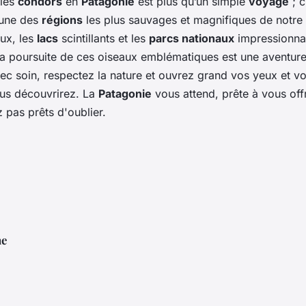
 les
condors
en
Patagonie
est plus qu’un simple
voyage
; c
’une des
régions
les plus sauvages et magnifiques de notre
ux, les
lacs
scintillants et les
parcs nationaux
impressionna
 poursuite de ces oiseaux emblématiques est une aventure
c soin, respectez la nature et ouvrez grand vos yeux et v
ous découvrirez. La
Patagonie
vous attend, prête à vous off
 pas prêts d'oublier.
ne