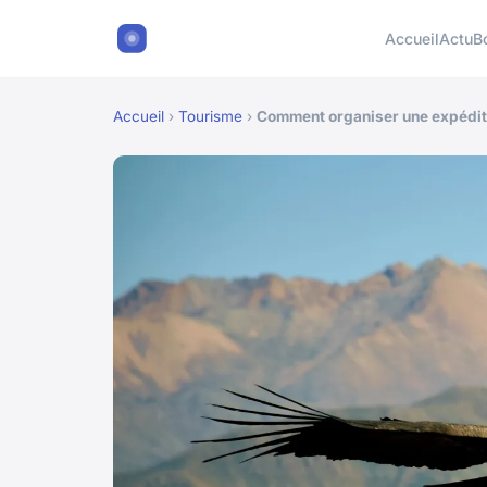
Accueil
Actu
B
Accueil
›
Tourisme
›
Comment organiser une expéditi