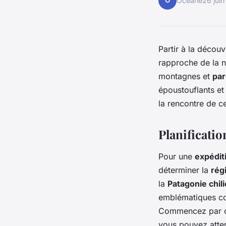
O
Océane
26 jui
Partir à la décou
rapproche de la n
montagnes et
par
époustouflants et
la rencontre de c
Planificatio
Pour une
expédit
déterminer la
rég
la
Patagonie chil
emblématiques 
Commencez par c
vous pouvez atter