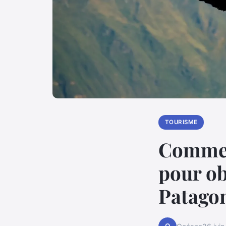
TOURISME
Commen
pour ob
Patago