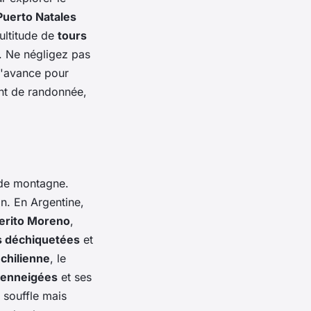
Puerto Natales
multitude de
tours
. Ne négligez pas
 l'avance pour
nt de randonnée,
 de montagne.
on. En Argentine,
Perito Moreno
,
s déchiquetées
et
chilienne
, le
 enneigées
et ses
 souffle mais