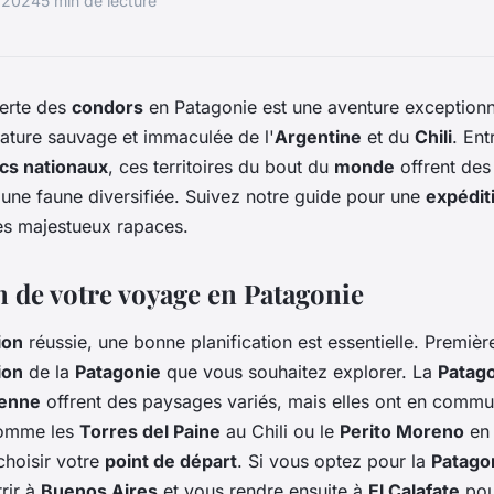
n 2024
5 min de lecture
verte des
condors
en Patagonie est une aventure exceptionn
ature sauvage et immaculée de l'
Argentine
et du
Chili
. En
cs nationaux
, ces territoires du bout du
monde
offrent de
 une faune diversifiée. Suivez notre guide pour une
expédit
es majestueux rapaces.
n de votre voyage en Patagonie
ion
réussie, une bonne planification est essentielle. Premièr
ion
de la
Patagonie
que vous souhaitez explorer. La
Patago
ienne
offrent des paysages variés, mais elles ont en commu
comme les
Torres del Paine
au Chili ou le
Perito Moreno
en 
hoisir votre
point de départ
. Si vous optez pour la
Patago
rir à
Buenos Aires
et vous rendre ensuite à
El Calafate
pou