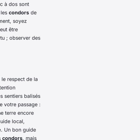
c à dos sont
 les
condors
de
ement, soyez
eut être
tu ; observer des
 le respect de la
tention
s sentiers balisés
de votre passage :
e terre encore
uide local,
e
. Un bon guide
s
condors
, mais