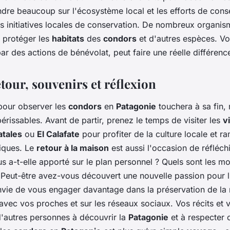
dre beaucoup sur l'écosystème local et les efforts de cons
es initiatives locales de conservation. De nombreux organism
 protéger les
habitats
des
condors
et d'autres espèces. Vot
par des actions de bénévolat, peut faire une réelle différenc
tour, souvenirs et réflexion
pour observer les
condors
en
Patagonie
touchera à sa fin, 
érissables. Avant de partir, prenez le temps de visiter les
vi
atales
ou
El Calafate
pour profiter de la culture locale et 
tiques. Le
retour à la maison
est aussi l'occasion de réfléchi
s a-t-elle apporté sur le plan personnel ? Quels sont les m
 Peut-être avez-vous découvert une nouvelle passion pour l
vie de vous engager davantage dans la préservation de la 
avec vos proches et sur les réseaux sociaux. Vos récits et 
d'autres personnes à découvrir la
Patagonie
et à respecter 