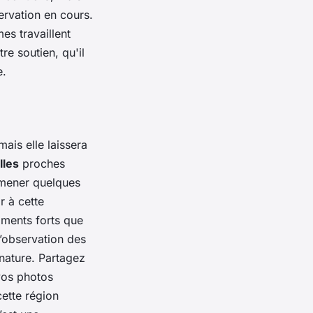
ervation en cours.
es travaillent
re soutien, qu'il
e.
mais elle laissera
lles
proches
ramener quelques
r à cette
oments forts que
’observation des
nature. Partagez
vos photos
cette région