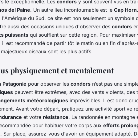
rsité exceptionnelle. Les
condors
y sont souvent vus en trai
os del Paine
. Un autre lieu incontournable est le
Cap Horn
e l'Amérique du Sud, ce site est non seulement un symbole
offre aussi des occasions uniques d'observer des
condors
en
ts puissants
qui soufflent sur cette région. Pour maximiser
, il est recommandé de partir tôt le matin ou en fin d'aprè
 majestueux oiseaux sont les plus actifs.
ous physiquement et mentalement
n
Patagonie
pour observer les
condors
n’est pas une simp
tiques
peuvent être extrêmes, avec des vents violents, des
angements météorologiques
imprévisibles. Il est donc cru
ment. Avant votre départ, pratiquez une activité sportive r
ndurance
et votre
résistance
. La randonnée en montagne 
 recommandée pour habituer votre corps aux
efforts prolon
s
. Sur place, assurez-vous d'avoir un équipement adapté. 