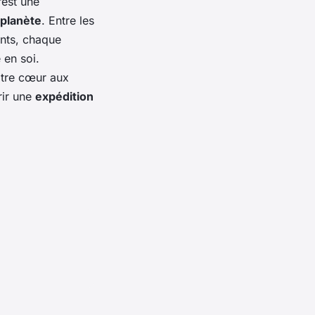
’est une
planète
. Entre les
nts, chaque
 en soi.
otre cœur aux
rir une
expédition