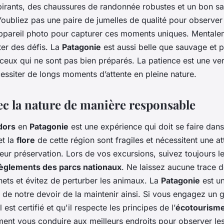
pirants, des chaussures de randonnée robustes et un bon sa
’oubliez pas une paire de jumelles de qualité pour observer
 appareil photo pour capturer ces moments uniques. Mental
ter des défis. La
Patagonie
est aussi belle que sauvage et p
ceux qui ne sont pas bien préparés. La patience est une ver
essiter de longs moments d’attente en pleine nature.
vec la nature de manière responsable
dors
en
Patagonie
est une expérience qui doit se faire dans
t la
flore
de cette région sont fragiles et nécessitent une at
leur préservation. Lors de vos excursions, suivez toujours le
èglements des parcs nationaux
. Ne laissez aucune trace 
ts et évitez de perturber les animaux. La
Patagonie
est un
t de notre devoir de la maintenir ainsi. Si vous engagez un g
est certifié et qu'il respecte les principes de l’
écotourism
ent vous conduire aux meilleurs endroits pour observer le