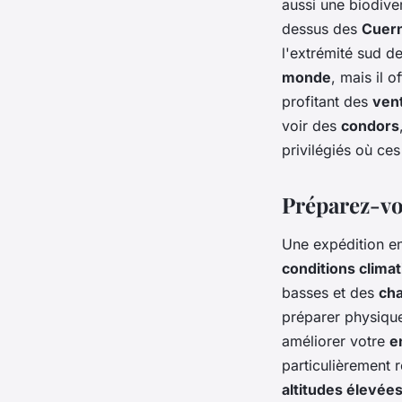
aussi une biodive
dessus des
Cuern
l'extrémité sud d
monde
, mais il 
profitant des
ven
voir des
condors
privilégiés où ces
Préparez-v
Une expédition e
conditions clima
basses et des
ch
préparer physique
améliorer votre
e
particulièrement
altitudes élevée